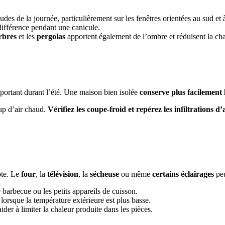
udes de la journée, particulièrement sur les fenêtres orientées au sud et à
différence pendant une canicule.
rbres
et les
pergolas
apportent également de l’ombre et réduisent la ch
important durant l’été. Une maison bien isolée
conserve plus facilement 
up d’air chaud.
Vérifiez les coupe-froid et repérez les infiltrations d’
pte. Le
four
, la
télévision
, la
sécheuse
ou même
certains éclairages
peu
e barbecue ou les petits appareils de cuisson.
 lorsque la température extérieure est plus basse.
r à limiter la chaleur produite dans les pièces.